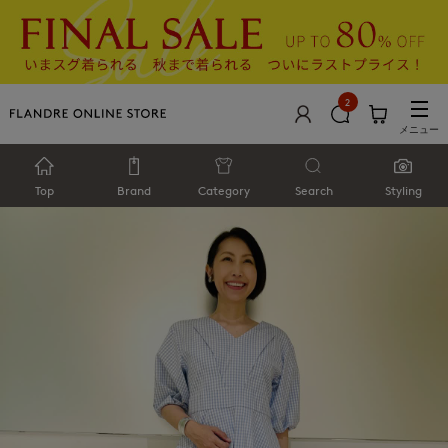
2
メニュー
Top
Brand
Category
Search
Styling