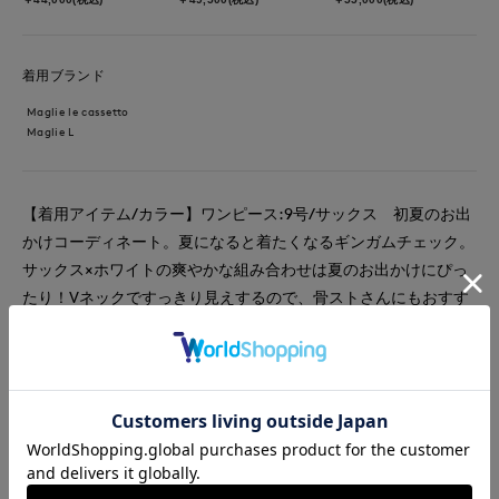
着用ブランド
Maglie le cassetto
Maglie L
【着用アイテム/カラー】ワンピース:9号/サックス 初夏のお出
かけコーディネート。夏になると着たくなるギンガムチェック。
サックス×ホワイトの爽やかな組み合わせは夏のお出かけにぴっ
たり！Vネックですっきり見えするので、骨ストさんにもおすす
めなシルエット。高めのウエスト切り替えで脚長効果があり、さ
らに二の腕はカバー出来るぽわん袖と、隠したいところはしっか
り隠してでもスタイルアップしてくれるという優秀ワンピースで
す。
#ワンピース
#休日
#女子会
#デート