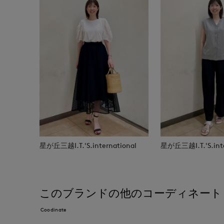
星が丘三越I.T.'S.international
星が丘三越I.T.'S.inte
このブランドの他のコーディネート
Coodinate