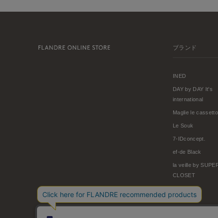
ブランド
INED
DAY by DAY It's
international
Maglie le cassetto
Le Souk
7-IDconcept.
ef-de Black
la veille by SUP
CLOSET