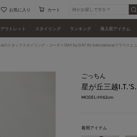
お気に入り
カート
アウトレット
スタイリング
ランキング
再入荷アイテム
ernationalのスタッフスタイリング・コーデ
DAY by DAY It's internationalブラ
ごっちん
星が丘三越I.T.'S.i
MODEL:H162cm
着用アイテム