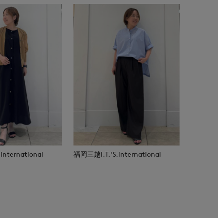
nternational
福岡三越I.T.'S.international