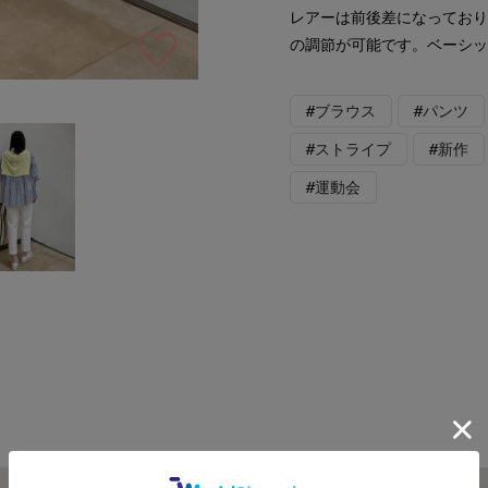
レアーは前後差になってお
の調節が可能です。ベーシ
#ブラウス
#パンツ
#ストライプ
#新作
#運動会