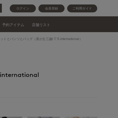
ログイン
会員登録
ご利用ガイド
予約アイテム
店舗リスト
ウスとニットとパンツとバッグ（星が丘三越I.T.'S.international）
nternational