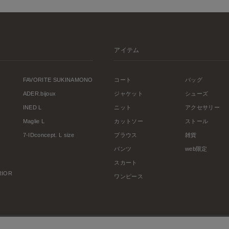
アイテム
FAVORITE SUKINAMONO
コート
バッグ
ADER.bijoux
ジャケット
シューズ
INED L
ニット
アクセサリー
Maglie L
カットソー
ストール
7-IDconcept. L size
ブラウス
雑貨
パンツ
web限定
スカート
ERIOR
ワンピース