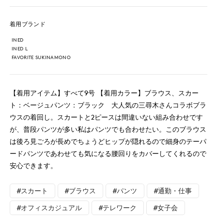
着用ブランド
INED
INED L
FAVORITE SUKINAMONO
【着用アイテム】すべて9号 【着用カラー】ブラウス、スカー
ト：ベージュパンツ：ブラック 大人気の三尋木さんコラボブラ
ウスの着回し。スカートと2ピースは間違いない組み合わせです
が、普段パンツが多い私はパンツでも合わせたい。このブラウス
は後ろ見ごろが長めでちょうどヒップが隠れるので細身のテーパ
ードパンツであわせても気になる腰回りをカバーしてくれるので
安心できます。
#スカート
#ブラウス
#パンツ
#通勤・仕事
#オフィスカジュアル
#テレワーク
#女子会