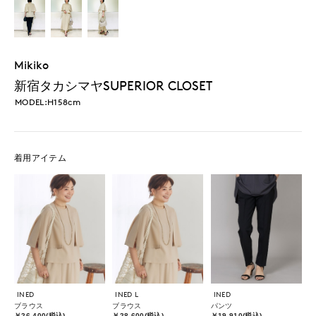
Mikiko
新宿タカシマヤSUPERIOR CLOSET
MODEL:H158cm
着用アイテム
INED
INED L
INED
ブラウス
ブラウス
パンツ
￥26,400(税込)
￥28,600(税込)
￥19,910(税込)