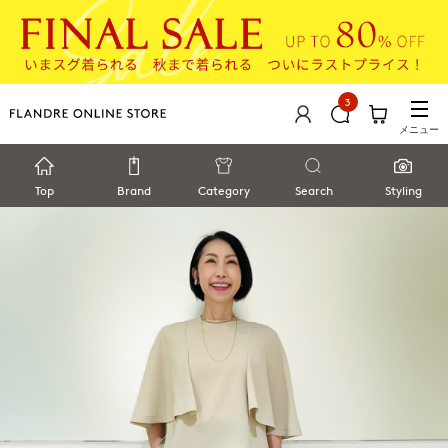
3
メニュー
Top
Brand
Category
Search
Styling