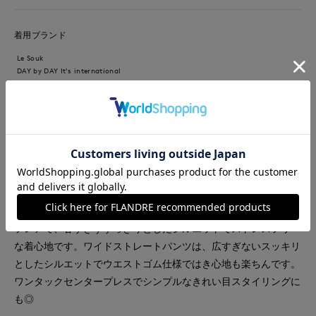
着用ブランド
Le Souk
DAY by DAY It's international
【着用サイズ】ジレ、ブラウス：フリーサイズ パンツ：9号
【着用カラー】ジレ、パンツ：ネイビー ブラウス：オフホワイ
トストライプ 春のお出掛けコーディネート 色々な糸を組み合
わせたニットツイードのジレは、袖口と裾のフリンジがアクセン
トに…ボトムを選ばないショート丈でバランス良く着て頂けま
す。上品なバンドカラーのペプラムブラウスは、広がり過ぎない
フレアで、甘すぎずすっきりとしたシルエットでストレスフリー
な着心地です。ワイドストレートパンツは、広すぎないスッキリ
としたシルエットでウエストゴム仕様ではき心地も楽ちんです。
ワンタックセンタープレスでシンプルなきれい目スタイリングに
も◎