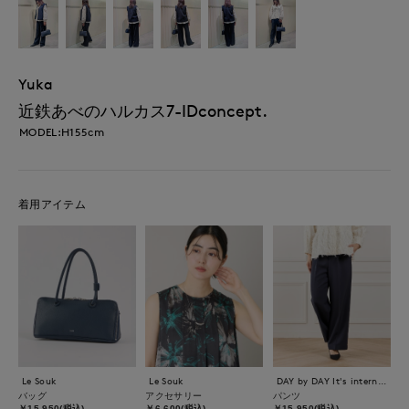
Yuka
近鉄あべのハルカス7-IDconcept.
MODEL:H155cm
着用アイテム
Le Souk
Le Souk
DAY by DAY It's international
バッグ
アクセサリー
パンツ
￥15,950(税込)
￥6,600(税込)
￥15,950(税込)