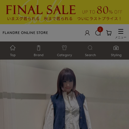
2
メニュー
Top
Brand
Category
Search
Styling