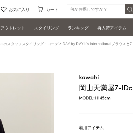
お気に入り
カート
アウトレット
スタイリング
ランキング
再入荷アイテム
ernationalのスタッフスタイリング・コーデ
DAY by DAY It's international
kawahi
岡山天満屋7-IDco
MODEL:H145cm
着用アイテム