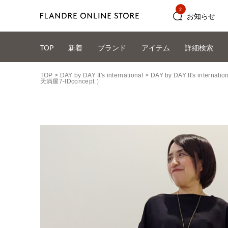
2
お知らせ
TOP
新着
ブランド
アイテム
詳細検索
TOP
DAY by DAY It's international
DAY by DAY It's int
天満屋7-IDconcept.）