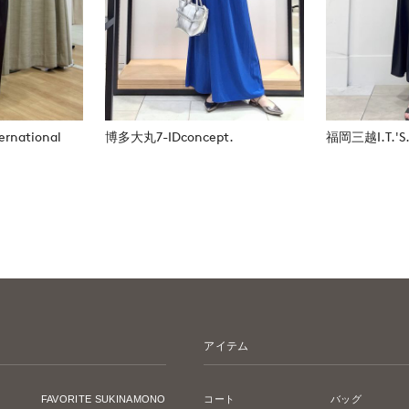
rnational
博多大丸7-IDconcept.
福岡三越I.T.'S.i
アイテム
FAVORITE SUKINAMONO
コート
バッグ