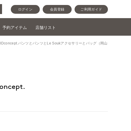
ログイン
会員登録
ご利用ガイド
予約アイテム
店舗リスト
ブラウスと7-IDconcept.パンツとパンツとLe Soukアクセサリーとバッグ（岡山
ncept.