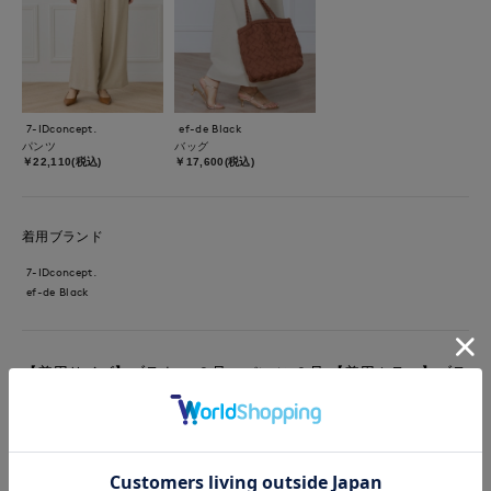
7-IDconcept.
ef-de Black
パンツ
バッグ
￥22,110(税込)
￥17,600(税込)
着用ブランド
7-IDconcept.
ef-de Black
【着用サイズ】ブラウス:９号、パンツ:９号 【着用カラー】ブラ
ウス:ベージュ、パンツ:ベージュ 着心地らくちん麻調セットアッ
プスタイル。 麻のシャリ感と涼しさを、シワにならないポリエ
ステル素材で再現。着心地はドライタッチで風通りがよく涼しい
です。パンツのウエストはオールゴムで内側の紐で絞って調節で