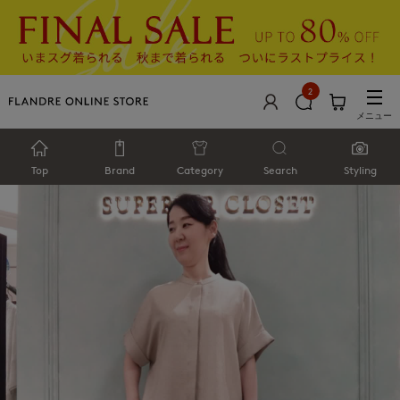
2
メニュー
Top
Brand
Category
Search
Styling