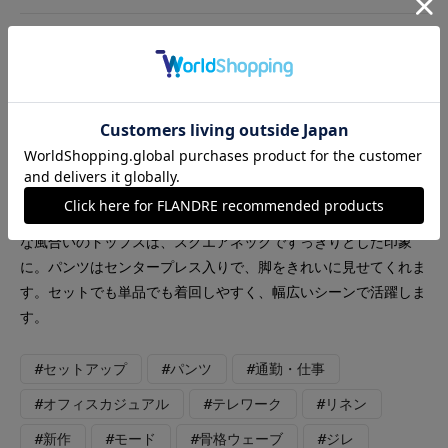
着用ブランド
INED
INED L
FAVORITE SUKINAMONO
【カラー・サイズ】ジレ:モカチャ・9号 パンツ:モカチャ・5
号 ミニマルスタイルが叶う、大人のセットアップ。ナチュラル
な風合いのトップスは、スクエアネックですっきりとした印象
に。パンツはセンタープレス入りで、脚をきれいに見せてくれま
す。セットでも単品でも着回しやすく、幅広いシーンで活躍しま
す。
#セットアップ
#パンツ
#通勤・仕事
#オフィスカジュアル
#テレワーク
#リネン
#新作
#モード
#骨格ウェーブ
#ジレ