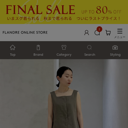
2
メニュー
Top
Brand
Category
Search
Styling