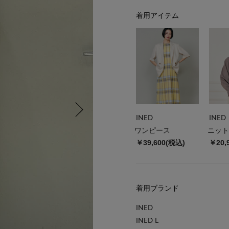
着用アイテム
INED
INED
ワンピース
ニット
￥39,600(税込)
￥20,
着用ブランド
INED
INED L