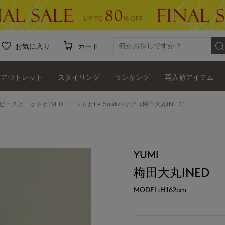
お気に入り
カート
アウトレット
スタイリング
ランキング
再入荷アイテム
ンピースとニットとINED LニットとLe Soukバッグ（梅田大丸INED）
YUMI
梅田大丸INED
MODEL:H162cm