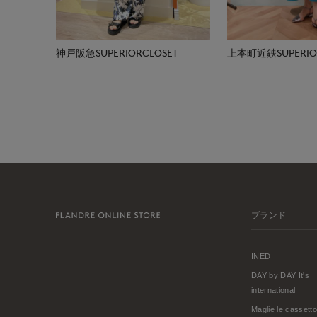
神戸阪急SUPERIORCLOSET
上本町近鉄SUPERIOR
ブランド
INED
DAY by DAY It's
international
Maglie le cassetto