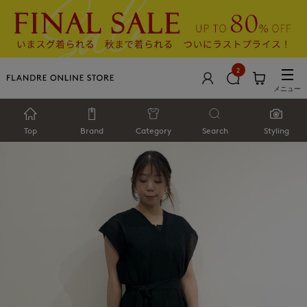
2
メニュー
Top
Brand
Category
Search
Styling