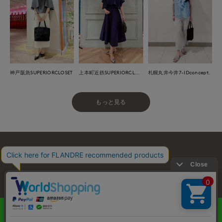
神戸阪急SUPERIORCLOSET
上本町近鉄SUPERIORCLOSET
札幌丸井今井7-IDconcept.
もっと見る
お問い合わせ
利用規約
会社概要
プライバシーポリシー
特定商取引・古物営業法に基づく表示
店舗リスト
© FLANDRE CO., LTD.