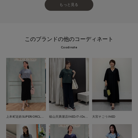
もっと見る
このブランドの他のコーディネート
Coodinate
上本町近鉄SUPERIORCLOSET
福山天満屋店INED/7-IDconcept./Maglie
大宮そごうINED