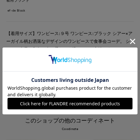
着用ブランド
ef-de Black
【着用サイズ】ワンピース:９号 ワンピース:ブラック シアー×ア
ーガイル柄お洒落なデザインのワンピースで食事会コーデ。 シ
ックで上品な印象の上、柔らかく過ごしやい心地です。
#ワンピース
#デート
#食事会
#フォーマル
#エレガンス
#モード
#骨格ストレート
#おでかけ
このショップの他のコーディネート
Coodinate