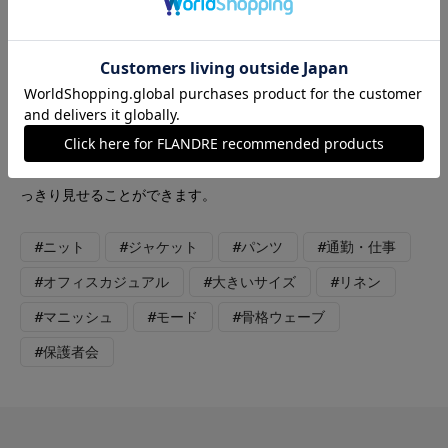
ニット：ダークネイビー パンツ: ブラック コンパクト丈のスペ
ンサージャケットはワイドパンツと合わせるとぐっと脚長見えし
ます。 インナーとパンツはダークカラーで繋げてメリハリをつ
けるとかっこいい着こなしに。 ニットはダークネイビーですが
青みがほぼないのでブラックと合わせてもチグハグに見えないで
す。 5分袖で腕が綺麗に見えるのでジャケットを脱いでも安心で
す。 ワイドパンツはシワになりにくく落ち感があるので縦にす
っきり見せることができます。
#ニット
#ジャケット
#パンツ
#通勤・仕事
#オフィスカジュアル
#大きいサイズ
#リネン
#マニッシュ
#モード
#骨格ウェーブ
#保護者会