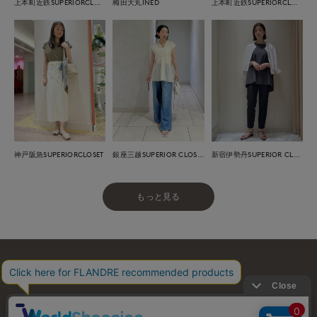
上本町近鉄SUPERIORCLOSET
梅田大丸INED
上本町近鉄SUPERIORCLOSET
神戸阪急SUPERIORCLOSET
銀座三越SUPERIOR CLOSET GINZA
新宿伊勢丹SUPERIOR CLOSET
もっと見る
お問い合わせ
利用規約
会社概要
プライバシーポリシー