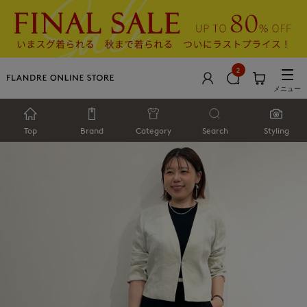
2
メニュー
Top
Brand
Category
Search
Styling