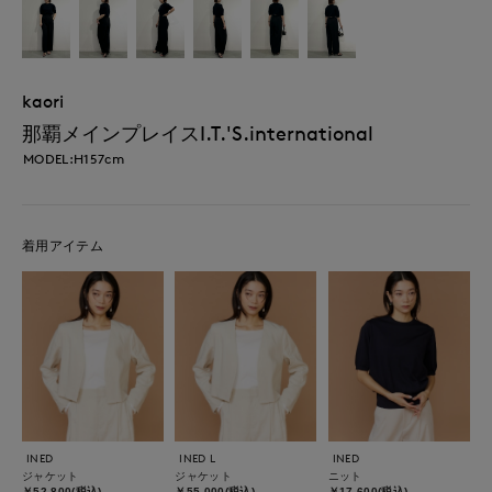
kaori
那覇メインプレイスI.T.'S.international
MODEL:H157cm
着用アイテム
INED
INED L
INED
ジャケット
ジャケット
ニット
￥52,800(税込)
￥55,000(税込)
￥17,600(税込)