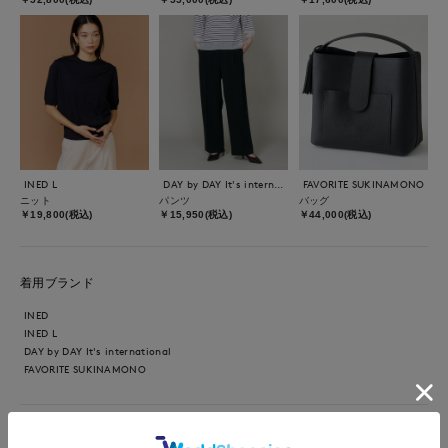
INED L
DAY by DAY It's international
FAVORITE SUKINAMONO
ニット
パンツ
バッグ
￥19,800(税込)
￥15,950(税込)
￥44,000(税込)
着用ブランド
INED
INED L
DAY by DAY It's international
FAVORITE SUKINAMONO
【着用サイズ】全て9号 【着用カラージャケット：アイボリー