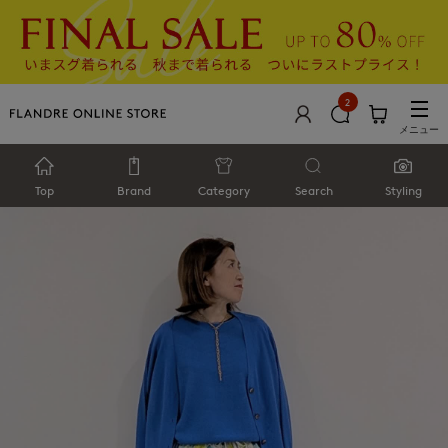
2
メニュー
Top
Brand
Category
Search
Styling