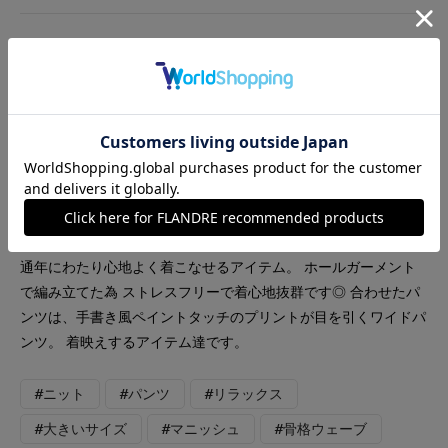
着用ブランド
INED
INED L
DAY by DAY It's international
【着用サイズ9号】 これからの暑い夏も快適に過ごせるアイテム
のコーティネート。 トップスのカーディガンとインナーのニッ
トは、フランドルがメーカーや工場の協力を得て開発した素材。
通年にわたり心地よく着こなせるアイテム。 ホールガーメント
で編み立てた為 ストレスフリーで着心地抜群です◎ 合わせたパ
ンツは、手書き風ペイントタッチのプリントが目を引くワイドパ
ンツ。 着映えするアイテム達です。
#ニット
#パンツ
#リラックス
#大きいサイズ
#マニッシュ
#骨格ウェーブ