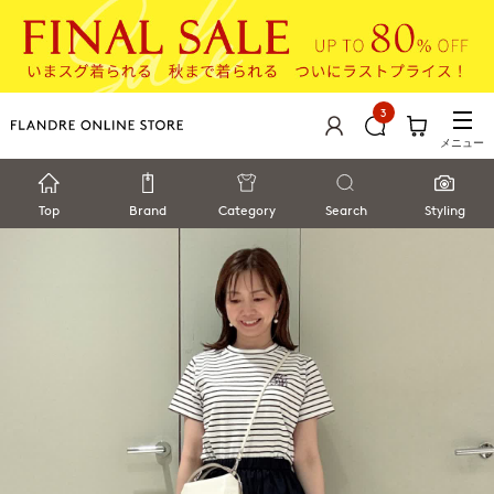
3
メニュー
Top
Brand
Category
Search
Styling