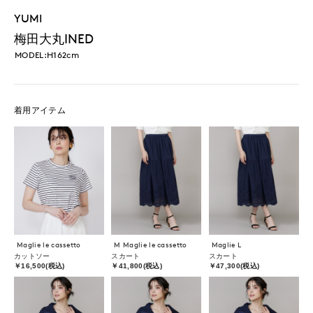
YUMI
梅田大丸INED
MODEL:H162cm
着用アイテム
Maglie le cassetto
M Maglie le cassetto
Maglie L
カットソー
スカート
スカート
￥16,500(税込)
￥41,800(税込)
￥47,300(税込)