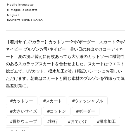
Maglie le cassetto
M Maglie le cassetto
Maglie L
FAVORITE SUKINAMONO
【着用サイズ/カラー】カットソー:9号/ボーダー スカート:7号/
ネイビー ブルゾン:9号/ネイビー 暑い日のお出かけコーディネ
ート 夏の洗い替えに何枚あっても大活躍のカットソーに機能性
のあるスカラップスカートを合わせました。スカートはウエスト
総ゴムで、UVカット、撥水加工があり幅広いシーンにお召しい
ただけます。朝晩はスカートと同じ素材のブルゾンを羽織って気
温差対策に。
#カットソー
#スカート
#ウォッシャブル
#大きいサイズ
#コットン
#ボーダー
#骨格ウェーブ
#旅行
#おでかけ
#撥水加工