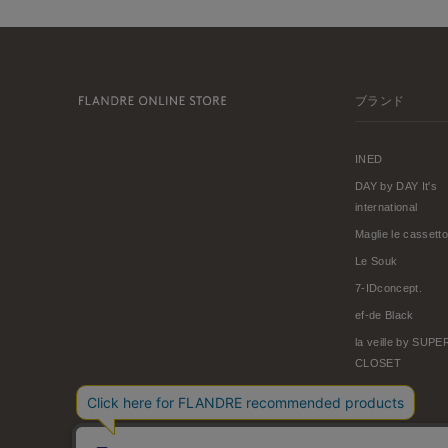
ブランド
INED
DAY by DAY It's
international
Maglie le cassetto
Le Souk
7-IDconcept.
ef-de Black
la veille by SUP
CLOSET