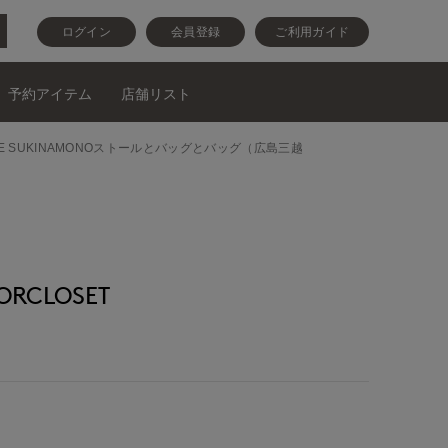
ログイン
会員登録
ご利用ガイド
予約アイテム
店舗リスト
ITE SUKINAMONOストールとバッグとバッグ（広島三越
RCLOSET