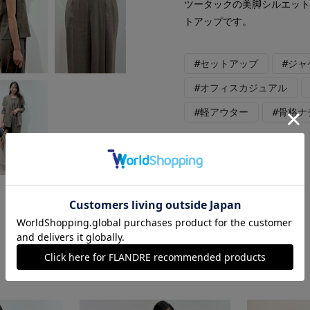
ツータックの美脚シルエッ
トアップです。
#セットアップ
#ジャ
#オフィスカジュアル
#軽アウター
#骨格ナ