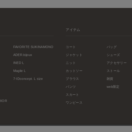
アイテム
FAVORITE SUKINAMONO
コート
バッグ
ADER.bijoux
ジャケット
シューズ
INED L
ニット
アクセサリー
Maglie L
カットソー
ストール
7-IDconcept. L size
ブラウス
雑貨
パンツ
web限定
スカート
ERIOR
ワンピース