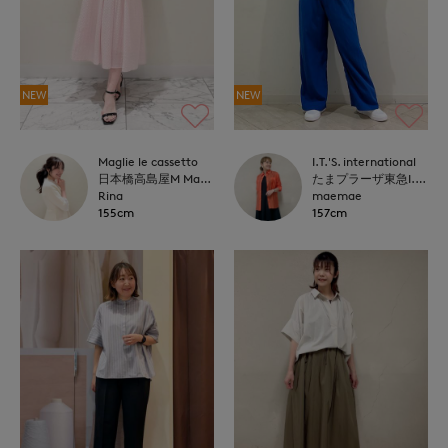
NEW
NEW
Maglie le cassetto
I.T.'S. international
日本橋高島屋M Maglie le cassetto
たまプラーザ東急I.T.'S.international
Rina
maemae
155cm
157cm