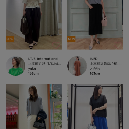
NEW
NEW
I.T.'S. international
INED
上本町近鉄I.T.'S.international
上本町近鉄SUPERIORCLOSET
yuka
とがわ
168cm
163cm