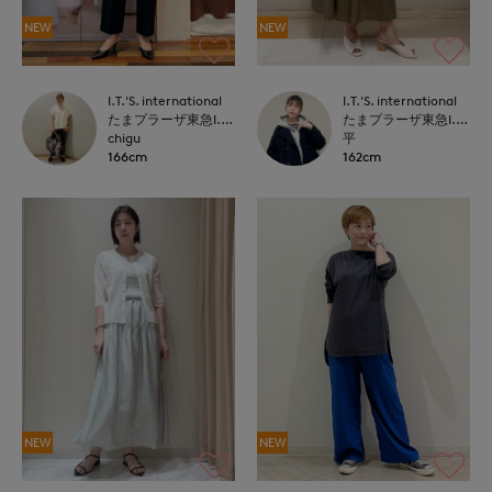
NEW
NEW
I.T.'S. international
I.T.'S. international
たまプラーザ東急I.T.'S.international
たまプラーザ東急I.T.'S.international
chigu
平
166cm
162cm
NEW
NEW