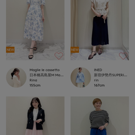
NEW
NEW
Maglie le cassetto
INED
日本橋高島屋M Maglie le cassetto
新宿伊勢丹SUPERIOR CLOSET
Rina
rin
155cm
167cm