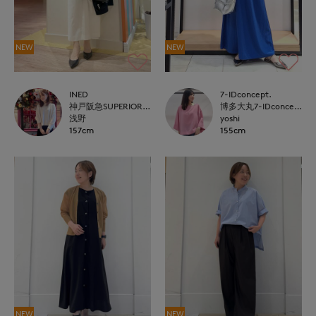
NEW
NEW
INED
7-IDconcept.
神戸阪急SUPERIORCLOSET
博多大丸7-IDconcept.
浅野
yoshi
157cm
155cm
NEW
NEW