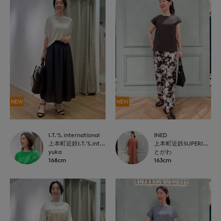
NEW
NEW
I.T.'S. international
INED
上本町近鉄I.T.'S.international
上本町近鉄SUPERIORCLOSET
yuka
とがわ
168cm
163cm