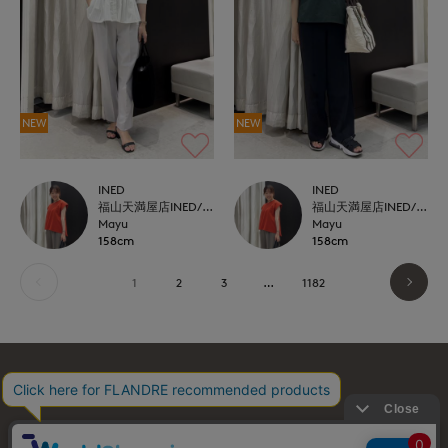
NEW
NEW
INED
INED
福山天満屋店INED/7-IDconcept./Maglie
福山天満屋店INED/7-IDconcept./Maglie
Mayu
Mayu
158cm
158cm
1
2
3
…
1182
お問い合わせ
利用規約
会社概要
プライバシーポリシー