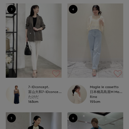
3
4
7-IDconcept.
Maglie le cassetto
富山大和7-IDconcept.
日本橋高島屋M Maglie le cassetto
たけだ
Rina
163cm
155cm
5
6