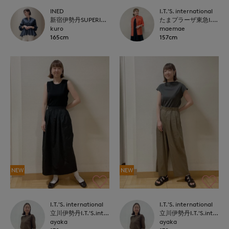
INED
I.T.'S. international
新宿伊勢丹SUPERIOR CLOSET
たまプラーザ東急I.T.'S.international
kuro
maemae
165cm
157cm
NEW
NEW
I.T.'S. international
I.T.'S. international
立川伊勢丹I.T.'S.international
立川伊勢丹I.T.'S.international
ayaka
ayaka