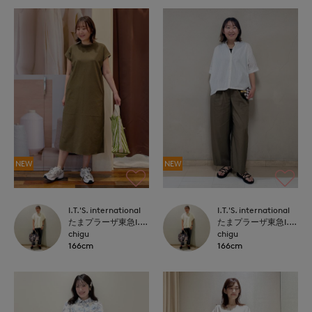
NEW
NEW
I.T.'S. international
I.T.'S. international
たまプラーザ東急I.T.'S.international
たまプラーザ東急I.T.'S.international
chigu
chigu
166cm
166cm