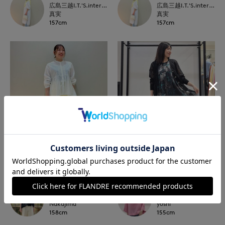
広島三越I.T.'S.international
広島三越I.T.'S.international
真実
真実
157cm
157cm
NEW
NEW
I.T.'S. international
7-IDconcept.
広島三越I.T.'S.international
博多大丸7-IDconcept.
Nakajima
yoshi
158cm
155cm