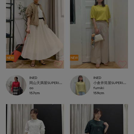
NEW
NEW
INED
INED
岡山天満屋SUPERIORCLOSET
小倉井筒屋SUPERIOR CLOSET
ao
fumiki
157cm
159cm