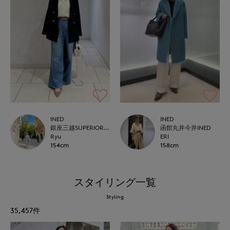
INED
INED
銀座三越SUPERIOR CLOSET GINZA
函館丸井今井INED
Ryu
ERI
154cm
158cm
スタイリング一覧
Styling
35,457
件