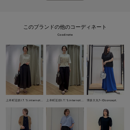
このブランドの他のコーディネート
Coodinate
上本町近鉄I.T.'S.international
上本町近鉄I.T.'S.international
博多大丸7-IDconcept.