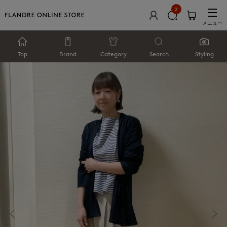
2
メニュー
Top
Brand
Category
Search
Styling