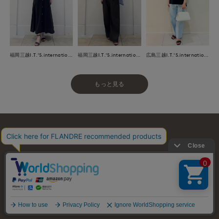
福岡三越I.T.'S.international
福岡三越I.T.'S.international
広島三越I.T.'S.international
もっと見る
お問い合わせ
利用規約
会社概要
プライバシーポリシー
特定商取引・古物営業法に基づく表示
店舗リスト
© FLANDRE CO., LTD.