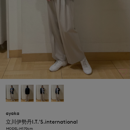
ayaka
立川伊勢丹I.T.'S.international
MODEL:H170cm