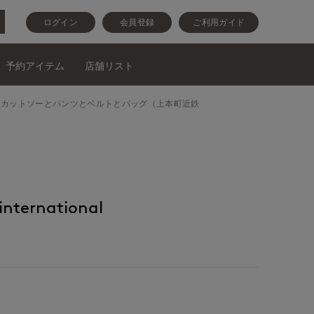
ログイン
会員登録
ご利用ガイド
予約アイテム
店舗リスト
nalカットソーとカットソーとパンツとベルトとバッグ（上本町近鉄
nternational