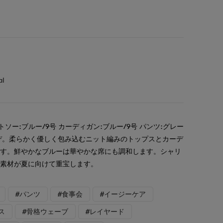
al
ソー:ブルー/9号 カーディガン:ブルー/9号 パンツ:グレー
ーデ。柔らかく優しく包み込むニット編みのトップスとカーデ
です。鮮やかなブルーは華やかな席にも調和します。シャリ
た素材が夏に向けて重宝します。
#パンツ
#食事会
#イージーケア
ス
#骨格ウェーブ
#レイヤード