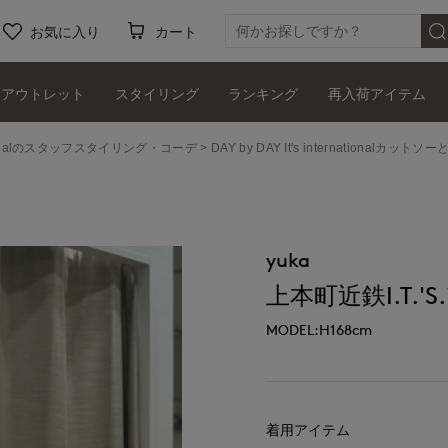
お気に入り
カート
アウトレット
スタイリング
ランキング
再入荷アイテム
ernationalのスタッフスタイリング・コーデ
DAY by DAY It's internatio
yuka
上本町近鉄I.T.'S.i
MODEL:H168cm
着用アイテム