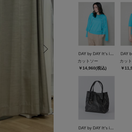
DAY by DAY It's international
カットソー
カット
￥14,960(税込)
￥11,
DAY by DAY It's international