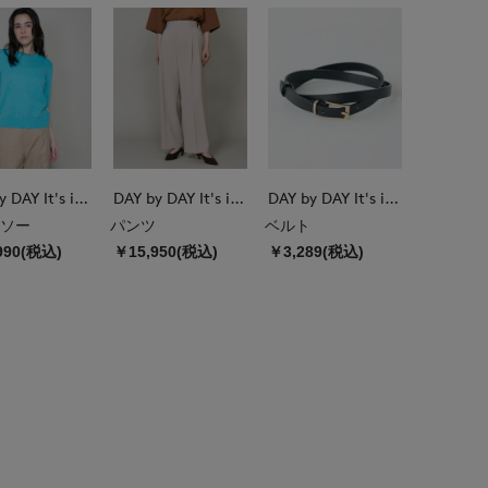
DAY by DAY It's international
DAY by DAY It's international
DAY by DAY It's international
ソー
パンツ
ベルト
990(税込)
￥15,950(税込)
￥3,289(税込)