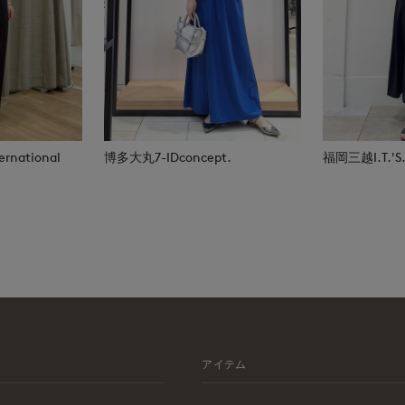
rnational
博多大丸7-IDconcept.
福岡三越I.T.'S.i
アイテム