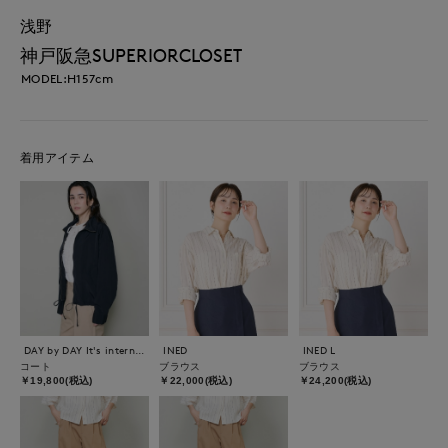
浅野
神戸阪急SUPERIORCLOSET
MODEL:H157cm
着用アイテム
DAY by DAY It's international
INED
INED L
コート
ブラウス
ブラウス
￥19,800(税込)
￥22,000(税込)
￥24,200(税込)