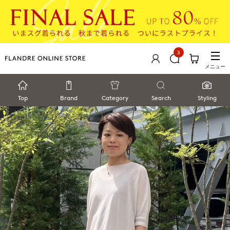
3
メニュー
Top
Brand
Category
Search
Styling