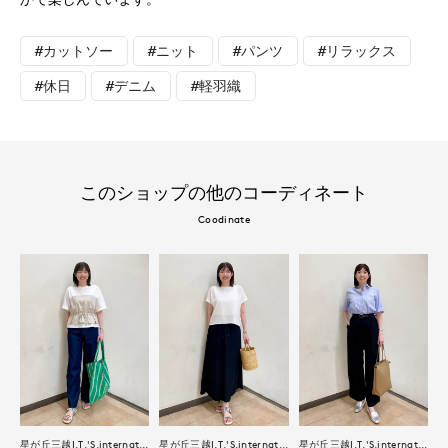
#カットソー
#ニット
#パンツ
#リラックス
#休日
#デニム
#軽羽織
このショップの他のコーディネート
Coodinate
星が丘三越I.T.'S.international
星が丘三越I.T.'S.international
星が丘三越I.T.'S.international