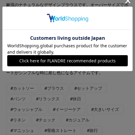
麻混のナチュラルなデザインブラウスです。オーバーサイズでボ
ディラインを拾わず、涼しく着られます。二の腕カバーの袖丈も
嬉しいです。スカートでもパンツでも相性の良いデザインで
す。 ［パンツ］ブラウスと同素材のベーシックなワイドクロッ
プドパンツです。ウエストの後ろがゴムで楽ちんです。セットで
着ても単品でも着回し出来ます。 ［タンクトップ］DAY by
DAYの定番人気インナーです。とても柔らかく、伸縮性がありま
す。 ［バッグ］ポリエステル素材で汚れがとれやすい素材で
す。長い持ち手も付いているので型掛けも出来ます。コーディネ
ートがシンプルな時に差し色になるアイテムです。
#カットソー
#ブラウス
#セットアップ
#パンツ
#リラックス
#休日
#ウォッシャブル
#イージーケア
#大きいサイズ
#リネン
#チェック
#カジュアル
#マニッシュ
#骨格ストレート
#旅行