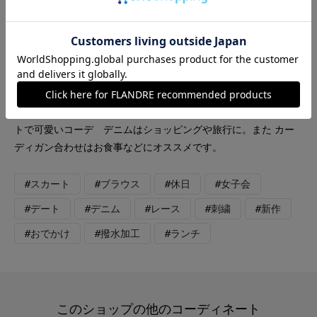
Maglie le cassetto
FAVORITE SUKINAMONO
【着用サイズ/カラー】ブラウス：9号 /アイボリー スカート：7
号/アイボリー パンツ：7号/インディゴ カーディガン：9号/
ブラック GW着回しコーデ デートのときはブラウス×スカー
トで可愛いコーデ デニムはショッピングや旅行に。また カー
ディガン合わせはお食事などにオススメです。
#スカート
#ブラウス
#休日
#女子会
#デート
#デニム
#レース
#刺繍
#新作
#おでかけ
#撥水加工
#ランチ
このショップの他のコーディネート