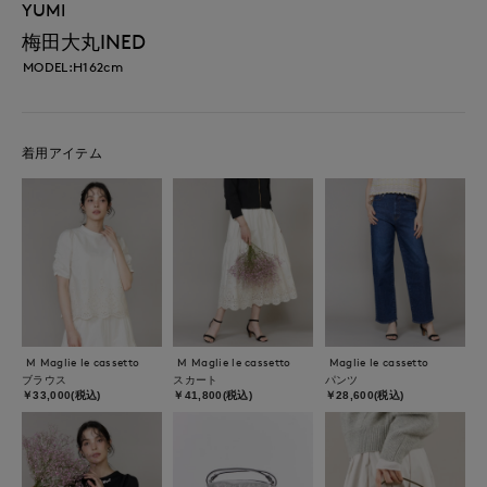
YUMI
梅田大丸INED
MODEL:H162cm
着用アイテム
M Maglie le cassetto
M Maglie le cassetto
Maglie le cassetto
ブラウス
スカート
パンツ
￥33,000(税込)
￥41,800(税込)
￥28,600(税込)