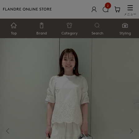
2
メニュー
Top
Brand
Category
Search
Styling