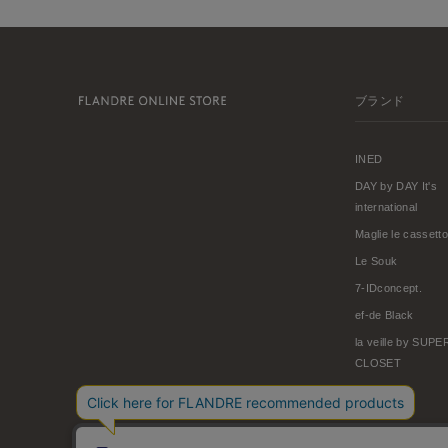
ブランド
INED
DAY by DAY It's
international
Maglie le cassetto
Le Souk
7-IDconcept.
ef-de Black
la veille by SUP
CLOSET