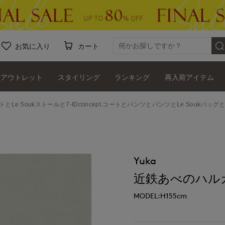
お気に入り
カート
アウトレット
スタイリング
ランキング
再入荷アイテム
トとLe Soukストールと7-IDconcept.コートとパンツとパンツとLe Soukバッ
Yuka
近鉄あべのハルカス7
MODEL:H155cm