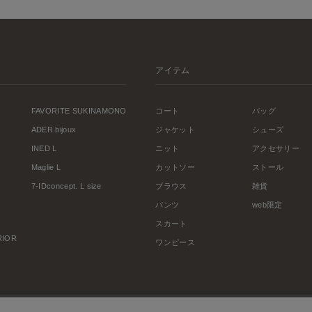
アイテム
FAVORITE SUKINAMONO
コート
バッグ
ADER.bijoux
ジャケット
シューズ
INED L
ニット
アクセサリー
Maglie L
カットソー
ストール
7-IDconcept. L size
ブラウス
雑貨
パンツ
web限定
スカート
ERIOR
ワンピース