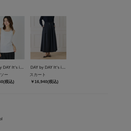
DAY by DAY It's international
DAY by DAY It's international
ソー
スカート
60(税込)
￥16,940(税込)
al