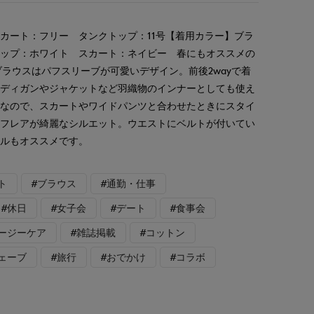
カート：フリー タンクトップ：11号【着用カラー】ブラ
トップ：ホワイト スカート：ネイビー 春にもオススメの
ブラウスはパフスリーブが可愛いデザイン。前後2wayで着
ーディガンやジャケットなど羽織物のインナーとしても使え
トなので、スカートやワイドパンツと合わせたときにスタイ
はフレアが綺麗なシルエット。ウエストにベルトが付いてい
イルもオススメです。
ト
#ブラウス
#通勤・仕事
#休日
#女子会
#デート
#食事会
イージーケア
#雑誌掲載
#コットン
ェーブ
#旅行
#おでかけ
#コラボ