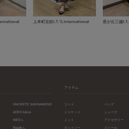
rnational
上本町近鉄I.T.'S.international
星が丘三越I.T.'S
アイテム
FAVORITE SUKINAMONO
コート
バッグ
ADER.bijoux
ジャケット
シューズ
INED L
ニット
アクセサリー
Maglie L
カットソー
ストール