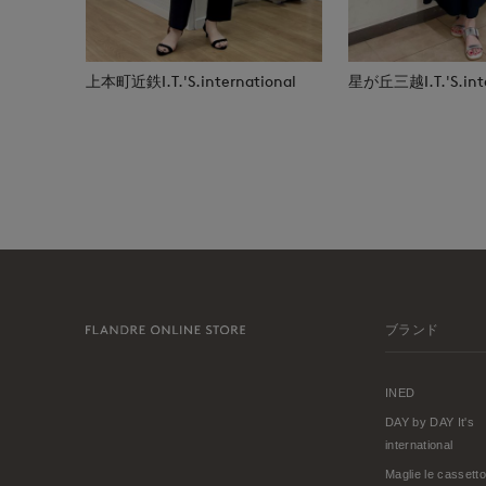
上本町近鉄I.T.'S.international
星が丘三越I.T.'S.inte
ブランド
INED
DAY by DAY It's
international
Maglie le cassetto