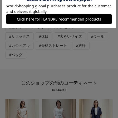
イドシルエットのストレスフリーな履き心地です。 カジュアル
過ぎないホワイトカラーコーデです。休日のリラックススタイル
にぜひ。
#ニット
#パンツ
#アクセサリー
#リラックス
#休日
#大きいサイズ
#ウール
#カジュアル
#骨格ストレート
#旅行
#バッグ
このショップの他のコーディネート
Coodinate