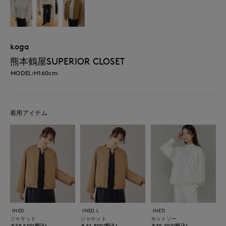
koga
熊本鶴屋SUPERIOR CLOSET
MODEL:H160cm
着用アイテム
INED
INED L
INED
ジャケット
ジャケット
カットソー
￥39,600(税込)
￥41,800(税込)
￥26,400(税込)