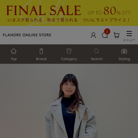
2
メニュー
Top
Brand
Category
Search
Styling