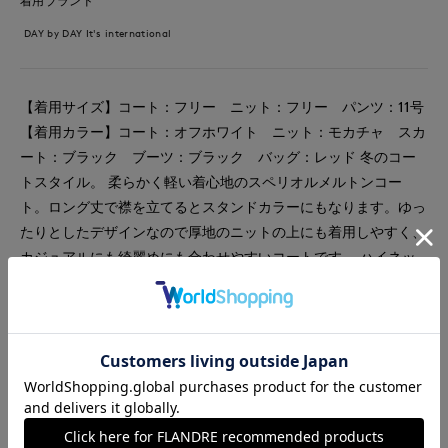
着用ブランド
DAY by DAY It's international
【着用サイズ】コート：フリー ニット：フリー パンツ：11号
【着用カラー】コート：オフホワイト ニット：モカチャ スカ
ート：ブラック ブーツ：ブラック バッグ：レッド 冬のコー
トスタイル。 柔らかく軽い着心地のスペリオルメルトンコー
ト。ロング丈で襟を立てるとスタンドカラーにもなります。ゆっ
たりとしたデザインなので厚地のニットの上にも着用しやすく、
カジュアルにも綺麗めにも合わせやすいコートです。 ハイネッ
クのカシミヤ混ニットは薄手で暖かく、寒くなるシーズンのトッ
プスにぴったりの一着。シンプルなデザインでヒップも隠れる着
丈なのですっきりとしたパンツとも合わせやすくお勧めです。
#コート
#ニット
#パンツ
#通勤・仕事
#オフィスカジュアル
#休日
#ウール