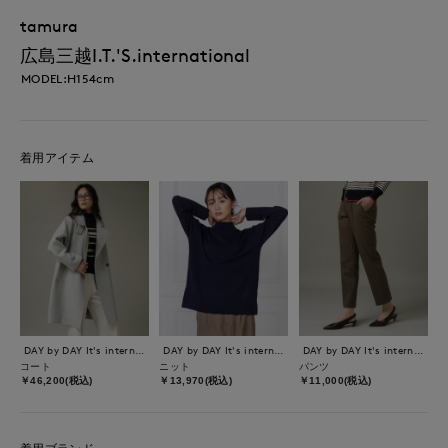
tamura
広島三越I.T.'S.international
MODEL:H154cm
着用アイテム
DAY by DAY It's international
DAY by DAY It's international
DAY by DAY It's international
コート
ニット
パンツ
￥46,200(税込)
￥13,970(税込)
￥11,000(税込)