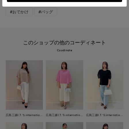
#カシミヤ
#新作
#骨格ストレート
#旅行
#おでかけ
#バッグ
このショップの他のコーディネート
Coodinate
広島三越I.T.'S.international
広島三越I.T.'S.international
広島三越I.T.'S.international