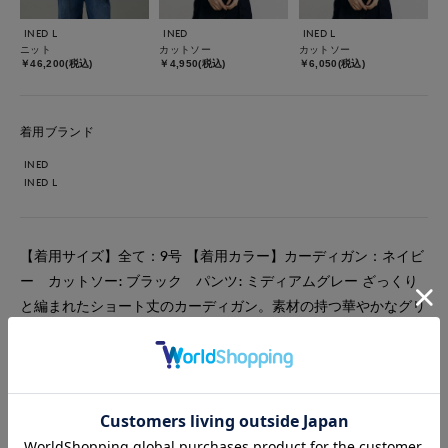
INED L
INED
INED L
ニット
カットソー
カットソー
￥46,200(税込)
￥4,950(税込)
￥6,050(税込)
着用ブランド
INED
INED L
【着用サイズ】全て：9号 【着用カラー】カーディガン：ネイビ
ー カットソー: ブラック パンツ: ミディアムグレー ざっくり
と編まれたショート丈のカーディガン。素材の持つ華やかなグリ
ッター感と、ボリューミーなシルエットがポイントで軽く羽織る
だけで華やかな印象に。端境期のコーディネートのアクセントに
なる主役級の1枚です。
#カットソー
#ニット
#パンツ