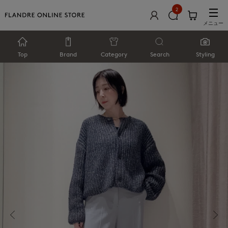
2
メニュー
Top
Brand
Category
Search
Styling