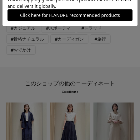
#オフィスカジュアル
#リラックス
#休日
#女子会
#大きいサイズ
#ウール
#カジュアル
#スポーティ
#トラッド
#骨格ナチュラル
#カーディガン
#旅行
#おでかけ
このショップの他のコーディネート
Coodinate