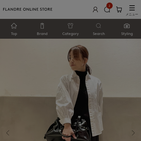
2
メニュー
Top
Brand
Category
Search
Styling