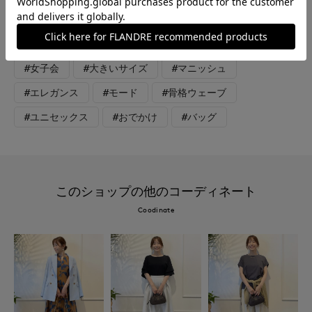
#ワンピース
#ニット
#通勤・仕事
#オフィスカジュアル
#リラックス
#休日
#女子会
#大きいサイズ
#マニッシュ
#エレガンス
#モード
#骨格ウェーブ
#ユニセックス
#おでかけ
#バッグ
このショップの他のコーディネート
Coodinate