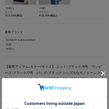
INED L
INED
ニット
ブラウス
￥17,600(税込)
￥22,000(税込)
着用ブランド
FAVORITE SUKINAMONO
INED
INED L
【着用アイテム:カラー/サイズ】 ニット:ブラック/9号 ワンピ
ース:ブラック/7号 バッグ:ブラック シンプルなモノトーンコー
ディネートに、ディテールが特徴的なDELL'ESTのSTRIN BAGを合
わせました。柔らかくてツヤのあるレザーはスタイリングをクー
ルにまとめてくれます。付属のショルダーはクロスボディも可
能。大きさのわ。に厚みがないので、小柄な方も持ちやすいサイ
ズです。