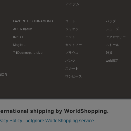
アイテム
FAVORITE SUKINAMONO
コート
バッグ
ADER.bijoux
ジャケット
シューズ
INED L
ニット
アクセサリー
Maglie L
カットソー
ストール
7-IDconcept. L size
ブラウス
雑貨
パンツ
web限定
スカート
ERIOR
ワンピース
利用規約
会社概要
プライバシーポリシー
特定商取引・古物営業法に基づく表示