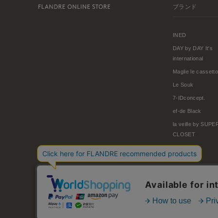
ブランド
INED
DAY by DAY It's
international
Maglie le cassetto
Le Souk
7-IDconcept.
ef-de Black
la veille by SUP
CLOSET
© FLANDRE CO., LTD.
お問い合わせ