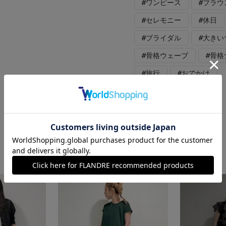
#ワンピース
#ブラウ
#セレモニー
#休日
#ブライダル
#大きい
#骨格ウェーブ
#骨
#旅行
#おでかけ