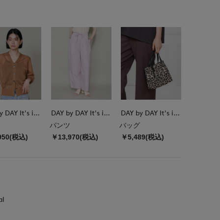
DAY by DAY It's international
DAY by DAY It's international
DAY by DAY It's international
パンツ
バッグ
950(税込)
￥13,970(税込)
￥5,489(税込)
al