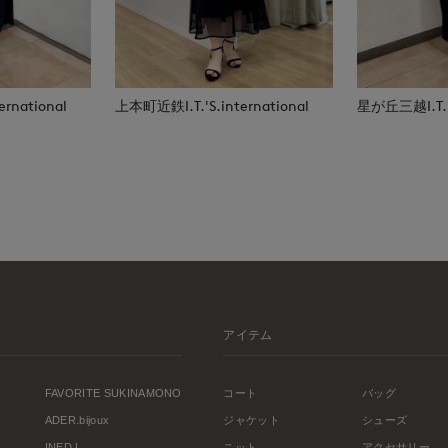
rnational
上本町近鉄I.T.'S.international
星が丘三越I.T.'S
アイテム
FAVORITE SUKINAMONO
コート
バッグ
ADER.bijoux
ジャケット
シューズ
INED L
ニット
アクセサリー