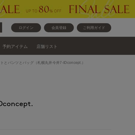
ログイン
会員登録
ご利用ガイド
予約アイテム
店舗リスト
ニットとニットとパンツとバッグ（札幌丸井今井7-IDconcept.）
oncept.