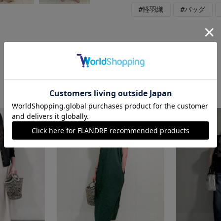
#軽羽織
#バッグ