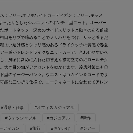
ス：フリー.オフホワイトカーディガン：フリー.キャメ
 ゆったりとしたシルエットのポンチョ型ニット。オーバー
したボートネック、深めのサイドスリットと動きのある前後
。袖口をリブで締めることでメリハリをつけ、サッと着るだ
！程よい透け感とシャリ感のあるドライタッチの質感で春夏
シアー感がトレンドライクなニットカーデ。合わせやすいベ
にし、身頃に斜めに入れた切替えや襟前立ての細ロールテク
ス。大き目の釦がアクセントを効かせます。冷房対策にも◎
ード型のイージーパンツ。ウエストはゴムイン＆コードでサ
し可能な三つ折り仕様で、コーディネートに合わせてアレン
#通勤・仕事
#オフィスカジュアル
#ウォッシャブル
#カジュアル
#新作
カーディガン
#旅行
#おでかけ
#シアー