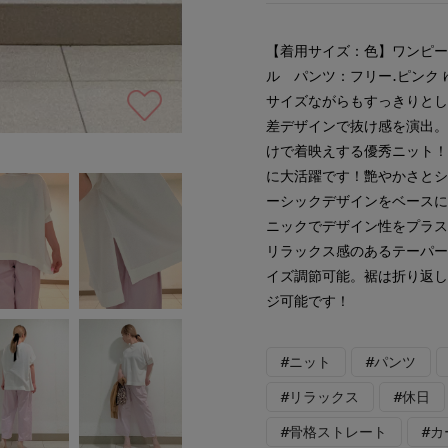
【着用サイズ：色】ワンピー
ル パンツ：フリー.ピンク
サイズながらもすっきりと
差デザインで抜け感を演出
けで着映えする優秀ニット
に大活躍です！艶やかさと
ーシックデザインをベース
ニックでデザイン性をプラ
リラックス感のあるテーパ
イズ調節可能。裾は折り返
ジ可能です！
#ニット
#パンツ
#リラックス
#休日
#骨格ストレート
#