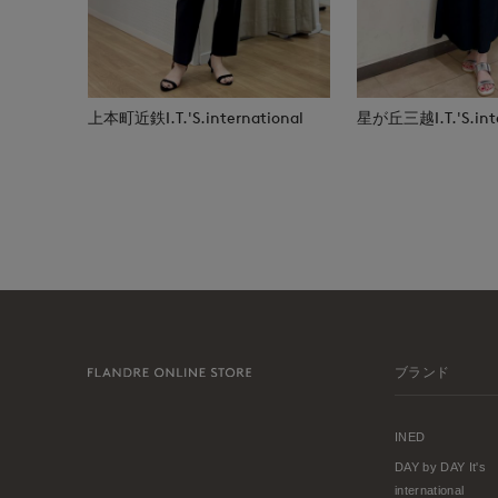
上本町近鉄I.T.'S.international
星が丘三越I.T.'S.inte
ブランド
INED
DAY by DAY It's
international