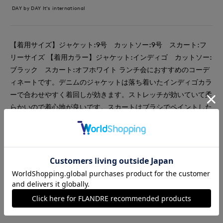
DAY by DAY It's international
【着用サイズ】ジャケット:9号 カットソー:9号 スカート:フ
リーサイズ 【着用カラー】ジャケット:インディゴ カットソー:
ブラック スカート:オフホワイト ランチ会におすすめのコーデ
ィネートです。デニムのジャケットは落ち着いたインディゴカラ
ーで合わせやすく着回しが効きます。ストレッチが効いていて柔
らかいので着心地が良いです。スカートはブラシでペイントした
ようなブラッシュプリントです。赤が差し色でかわいいです。Ｉ
ラインシルエットで体のラインを拾わないのも嬉しいポイントで
す。
#スカート
#休日
#女子会
#食事会
#ウォッシャブル
#コットン
#デニム
#旅行
#おでかけ
#カットソー
#ジャケット