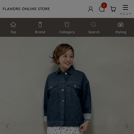
2
メニュー
Top
Brand
Category
Search
Styling