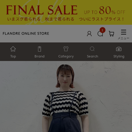
2
メニュー
Top
Brand
Category
Search
Styling