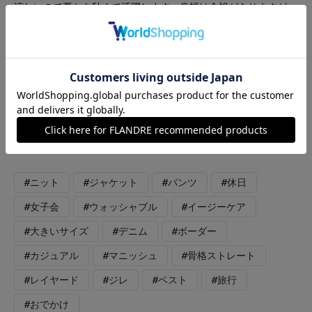
涼しいので夏から秋まで活躍します。身幅は余裕がありますが、
袖口はやや細めでした。 ［パンツ］Maglieでは珍しいフルレン
グスのストレートデニムです。ハイウエストなので足長効果抜群
です。取り外し可能なサスペンダー付きです。ウエストの後ろは
ゴムですが、比較的小さめなので11号を履いています。丈は長め
です。 ［ジレ］トレンドのデニム素材のジレです。ボタンはオ
リジナルで、後ろウエストから裾にかけては透け感のあるオーガ
ンジーを使用しています。サイズ感はいつものサイズで大丈夫だ
と思います。
#ニット
#ジャケット
#パンツ
#休日
#女子会
#ウォッシャブル
#イージーケア
#大きいサイズ
#デニム
#ボーダー
#カジュアル
#マニッシュ
#骨格ストレート
#レイヤード
#ジレ
#ベスト
#旅行
#おでかけ