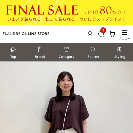
3
メニュー
Top
Brand
Category
Search
Styling