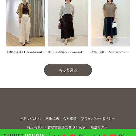
上本町近鉄I.T.'S.international
岡山天満屋7-IDconcept.
広島三越I.T.'S.international
もっと見る
お問い合わせ
利用規約
会社概要
プライバシーポリシー
特定商取引・古物営業法に基づく表示
店舗リスト