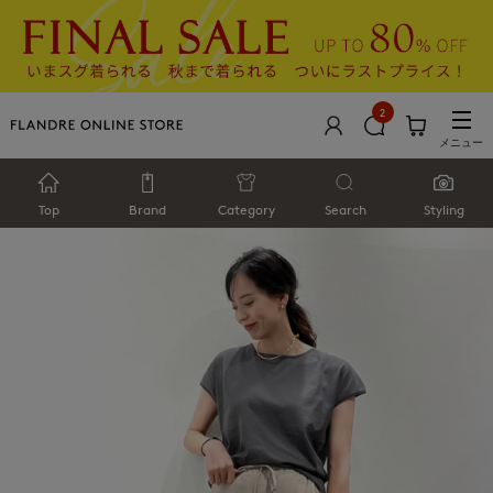
2
メニュー
Top
Brand
Category
Search
Styling