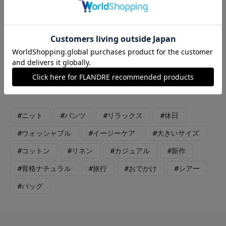
ト：チャコールグレー パンツ：ベージュ バッグ：ブラック
シンプルシックな大人リラックスカジュアルコーデ。 涼しく着
用できる秋カラーのシックなフレンチスリーブニット。1枚で活
躍できて、秋口はインナーとしてもおすすめ。薄手で軽い素材感
と、合わせやすいデザインで、着回しも抜群。ボトムは、ウエス
トゴム仕様で、ドロスト調整が可能なイージーパンツ。すっきり
としたシルエットで、バランス良く着用できます。カジュアルす
ぎない、大人なリラックスコーデです。
#ニット
#パンツ
#リラックス
#休日
#ウォッシャブル
#イージーケア
#大きいサイズ
#コットン
#リネン
#カジュアル
#新作
#骨格ナチュラル
#旅行
#おでかけ
#シアー
#バッグ