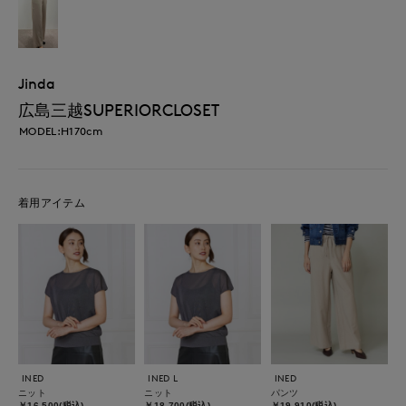
Jinda
広島三越SUPERIORCLOSET
MODEL:H170cm
着用アイテム
INED
INED L
INED
ニット
ニット
パンツ
￥16,500(税込)
￥18,700(税込)
￥19,910(税込)