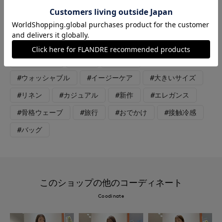
フスリーブも上品。薄手のリネン混のパンツと合わせて、涼しい
お出かけコーディネートの完成です。
#ニット
#パンツ
#オフィスカジュアル
#リラックス
#休日
#デート
#ウォッシャブル
#イージーケア
#大きいサイズ
#リネン
#カジュアル
#新作
#エレガンス
#骨格ウェーブ
#旅行
#おでかけ
#接触冷感
#バッグ
このショップの他のコーディネート
Coodinate