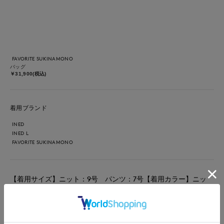
FAVORITE SUKINAMONO
バッグ
￥31,900(税込)
着用ブランド
INED
INED L
FAVORITE SUKINAMONO
【着用サイズ】ニット：9号 パンツ：7号【着用カラー】ニッ
ト：イエロー パンツ：ベージュ コーディネートのテーマは
涼しいお出かけスタイリングです。 キュプラ混のニットは、接
触冷感、吸水速乾とまだまだ暑い時期に嬉しい機能が。程よいパ