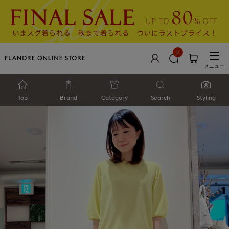
2
メニュー
Top
Brand
Category
Search
Styling