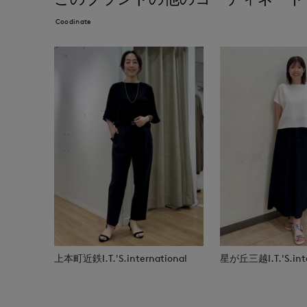
Coodinate
上本町近鉄I.T.'S.international
星が丘三越I.T.'S.inte