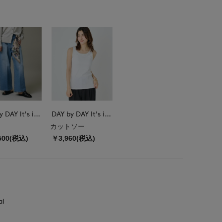
DAY by DAY It's international
DAY by DAY It's international
カットソー
500(税込)
￥3,960(税込)
al