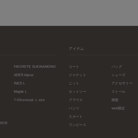
アイテム
FAVORITE SUKINAMONO
コート
バッグ
ADER.bijoux
ジャケット
シューズ
INED L
ニット
アクセサリー
Maglie L
カットソー
ストール
7-IDconcept. L size
ブラウス
雑貨
パンツ
web限定
スカート
ERIOR
ワンピース