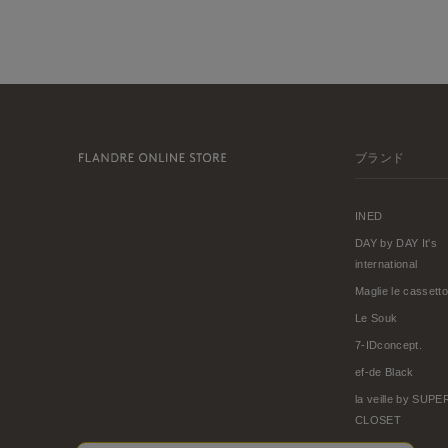
ブランド
INED
DAY by DAY It's
international
Maglie le cassetto
Le Souk
7-IDconcept.
ef-de Black
la veille by SUP
CLOSET