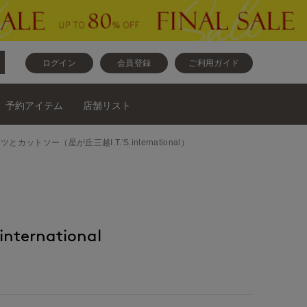
ログイン
会員登録
ご利用ガイド
予約アイテム
店舗リスト
トとパンツとカットソー（星が丘三越I.T.'S.international）
nternational