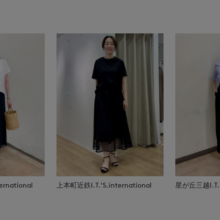
rnational
上本町近鉄I.T.'S.international
星が丘三越I.T.'S