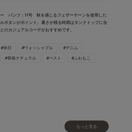
ー パンツ：11号 秋を感じるフェザーヤーンを使用した
タルボタンがポイント。暑さが残る時期はタンクトップに合
ムとのカジュアルコーデがおすすめです。
#休日
#ウォッシャブル
#デニム
#骨格ナチュラル
#ベスト
#ふわもこ
もっと見る