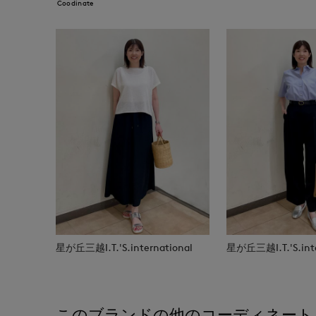
Coodinate
星が丘三越I.T.'S.international
星が丘三越I.T.'S.inte
このブランドの他のコーディネート