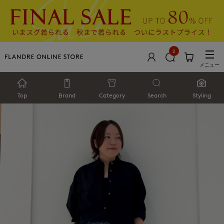
2
メニュー
Top
Brand
Category
Search
Styling