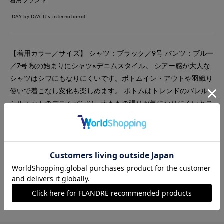
着用ブランド
DAY by DAY It's international
【着用カラー／サイズ】 シャツ：ブラック／9号 パンツ：ブルー
／7号 秋の始まりにシャツ×デニムスタイル。 シアー感が大人な
シャツはシワにもなりにくいです。ボトムイン・アウトや羽織り
使いで着こなし変化も楽しめます。 ボトムはトレンドのバレル
シルエットのデニムパンツ。太ももの張りが気になりにくいとこ
ろがお気に入りです。お好みでロールアップしても◎
#パンツ
#シャツ
#休日
#女子会
#ウォッシャブル
#イージーケア
#デニム
#新作
#骨格ストレート
#旅行
#おでかけ
#シアー