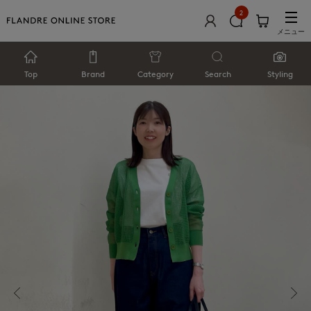
2
メニュー
Top
Brand
Category
Search
Styling