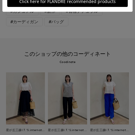
#休日
#ウォッシャブル
#コットン
#デニム
#カジュアル
#新作
#骨格ナチュラル
#カーディガン
#バッグ
このショップの他のコーディネート
Coodinate
星が丘三越I.T.'S.international
星が丘三越I.T.'S.international
星が丘三越I.T.'S.international