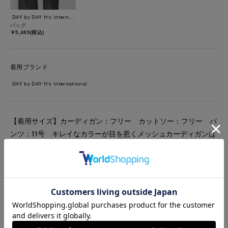
DAY by DAY It's international
バッグ
￥5,489(税込)
着用ブランド
DAY by DAY It's international
【着用サイズ】カーディガン：フリー カットソー：フリー パ
ンツ：11号 キレイなカラーが目を惹くメッシュカーディガンは
吸湿性と速乾性に優れています。インナーには胸元にワンポイン
トでロゴが入ったTシャツを合わせて。バレルレッグのデニムパ
ンツでシンプルなコーディネートも今っぽいスタイルに仕上げて
くれます。
#カットソー
#ニット
#パンツ
#リラックス