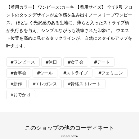
【着用カラー】 ワンピース:カーキ 【着用サイズ】 全て9号 フロ
ントのタックデザインが立体感を生み出すノースリーブワンピー
ス。 ほどよく光沢感のある生地に、薄らと入ったストライプ柄
が奥行きを与え、シンプルながらも洗練された印象に。 ウエス
ト位置を高めに見せるタックラインが、自然にスタイルアップを
叶えます。
#ワンピース
#休日
#女子会
#デート
#食事会
#ウール
#ストライプ
#フェミニン
#新作
#エレガンス
#骨格ストレート
#おでかけ
このショップの他のコーディネート
Coodinate