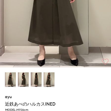
ayu
近鉄あべのハルカスINED
MODEL:H156cm