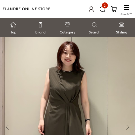
2
メニュー
Top
Brand
Category
Search
Styling