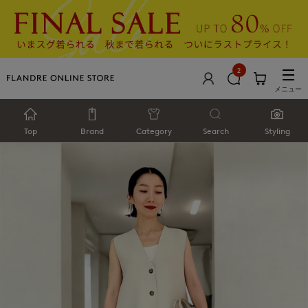
2
メニュー
Top
Brand
Category
Search
Styling