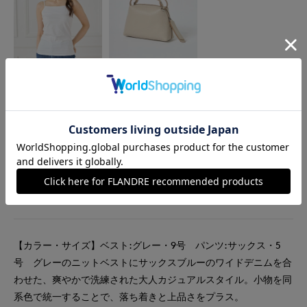
INED L
FAVORITE SUKINAMONO
カットソー
バッグ
￥7,040(税込)
￥32,450(税込)
着用ブランド
INED
INED L
FAVORITE SUKINAMONO
【カラー・サイズ】ベスト:グレー・9号 パンツ:サックス・5
号 グレーのニットベストにサックスブルーのワイドデニムを合
わせた、爽やかで洗練された大人カジュアルスタイル。小物を同
系色で統一することで、落ち着きと上品さをプラス。