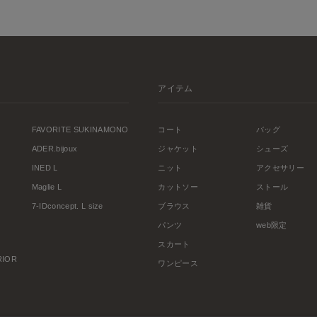
アイテム
FAVORITE SUKINAMONO
コート
バッグ
ADER.bijoux
ジャケット
シューズ
INED L
ニット
アクセサリー
Maglie L
カットソー
ストール
7-IDconcept. L size
ブラウス
雑貨
パンツ
web限定
スカート
ERIOR
ワンピース