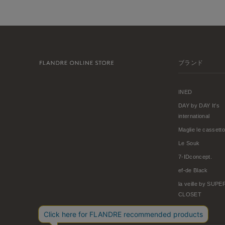
ブランド
INED
DAY by DAY It's
international
Maglie le cassetto
Le Souk
7-IDconcept.
ef-de Black
la veille by SUP
CLOSET