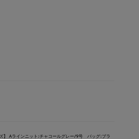
ズ】 Aラインニット:チャコールグレー/9号 バッグ:ブラ