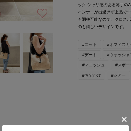
ック シャリ感のある薄手の
インナーが出過ぎず上品です
も調整可能なので、クロスボ
のも嬉しいデザインです。
#ニット
#オフィスカ
#デート
#ウォッシャ
#マニッシュ
#スポー
#おでかけ
#シアー