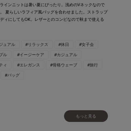
Aラインニットは暑い夏にぴったり。浅めのVネックなので
。 夏らしいラフィア風バッグを合わせました。ストラップ
ディにしてもOK。レザーとのコンビなので秋まで使える
ジュアル
#リラックス
#休日
#女子会
ブル
#イージーケア
#カジュアル
ティ
#エレガンス
#骨格ウェーブ
#旅行
#バッグ
もっと見る