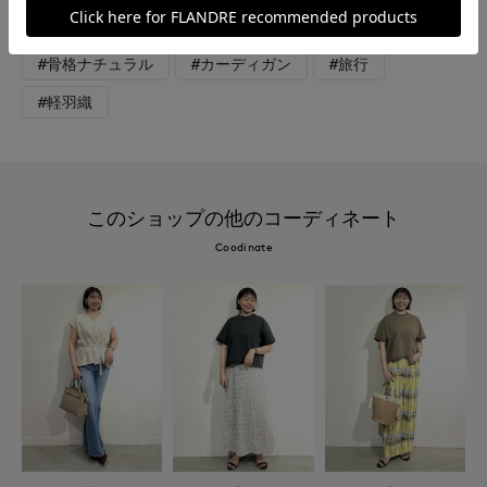
#コットン
#カジュアル
#新作
#骨格ナチュラル
#カーディガン
#旅行
#軽羽織
このショップの他のコーディネート
Coodinate