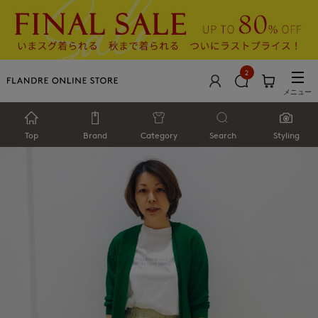
2
メニュー
Top
Brand
Category
Search
Styling