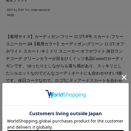
着用ブランド
DAY by DAY It's international
INED
【着用サイズ】カーディガン:フリー ロゴT:9号 スカート:フリー
スニーカー:24【着用カラー】カーディガン:グリーン ロゴT:オフ
ホワイト スカート:キミドリ スニーカー:オフホワイト 休日ラン
チコーデ グリーンカラーが目をひくイッツ名品Cuooのカーディ
ガンです。 ゆったりとしながらも落ち感があり、スッキリとし
たシルエットなのでどんなコーディネートにも合わせやすい1枚
です。休日コーデなので、ロゴTにティアードスカートを合わせ
動きやすいカジュアルコーデにしました。スカートは、ウエスト
総ゴムなのでストレスフリーですよ。 ランチコーデにおすすめ
です。
#カットソー
#スカート
#休日
#女子会
#デート
#ウォッシャブル
#イージーケア