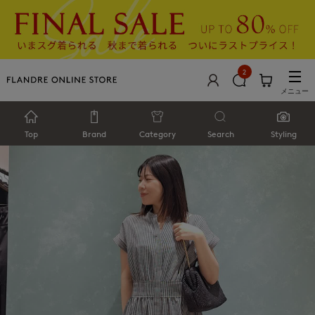
2
メニュー
Top
Brand
Category
Search
Styling