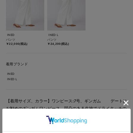
INED
INED L
パンツ
パンツ
￥22,000(税込)
￥24,200(税込)
着用ブランド
INED
INED L
【着用サイズ、カラー】ワンピース:7号、ギンガム デートに
お勧めのギンガムワンピース。凹凸のある生地でドライタッチの
さらっとした肌触り。シワになりにくく、長時間座っていても安
心。気になる二の腕も隠してくれるので、羽織要らずなのも嬉し
いポイントです！ウエストにはしっかり括れができて、スカート