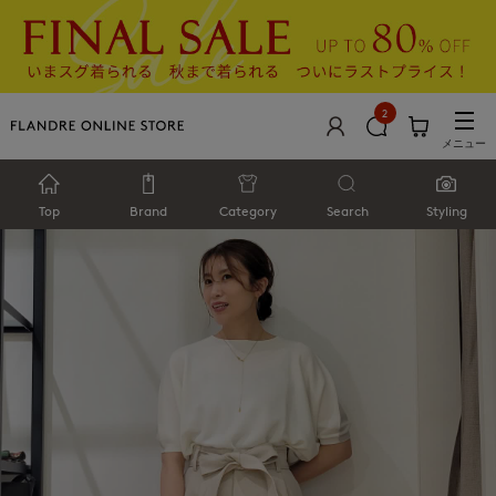
2
メニュー
Top
Brand
Category
Search
Styling