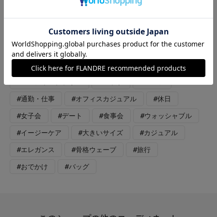
ックがしっかり入っていてヒップも気にならず少しスカート見え
なデザイン。ウエストのリボンの幅もしっかりあるので少しウエ
ストが緩い場合はリボンで調節していただけます。全体にワント
ーンなので少し濃い色の同系色バックをポイントにしてみまし
た。
#スペシャルプライス
#ニット
#パンツ
#通勤・仕事
#オフィスカジュアル
#休日
#女子会
#デート
#食事会
#ウォッシャブル
#イージーケア
#大きいサイズ
#カジュアル
#エレガンス
#骨格ウェーブ
#旅行
#おでかけ
#バッグ