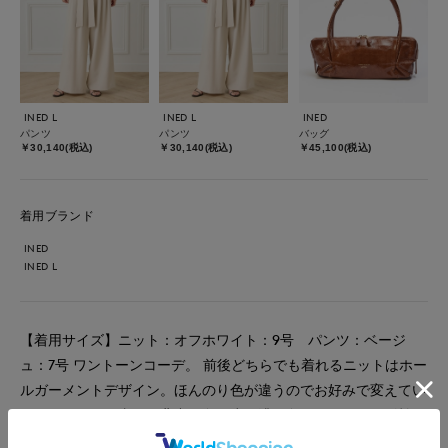
INED L
INED L
INED
パンツ
パンツ
バッグ
￥30,140(税込)
￥30,140(税込)
￥45,100(税込)
着用ブランド
INED
INED L
【着用サイズ】ニット：オフホワイト：9号 パンツ：ベージ
ュ：7号 ワントーンコーデ。 前後どちらでも着れるニットはホー
ルガーメントデザイン。ほんのり色が違うのでお好みで変えてい
ただけます。写真では背中が色が少し濃い色になります。影効果
があり着痩せ効果も期待できます♪リボン付きワイドパンツはタ