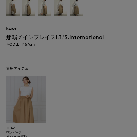
kaori
那覇メインプレイスI.T.'S.international
MODEL:H157cm
着用アイテム
INED
ワンピース
￥24,970(税込)