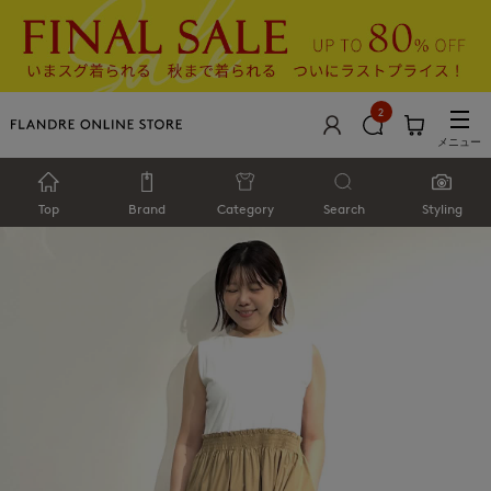
2
メニュー
Top
Brand
Category
Search
Styling