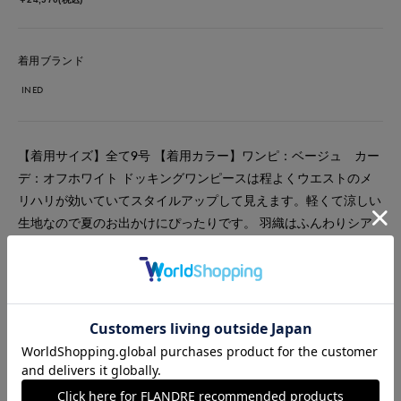
着用ブランド
INED
【着用サイズ】全て9号 【着用カラー】ワンピ：ベージュ カー
デ：オフホワイト ドッキングワンピースは程よくウエストのメ
リハリが効いていてスタイルアップして見えます。軽くて涼しい
生地なので夏のお出かけにぴったりです。 羽織はふんわりシア
ーカーデで柔らかい雰囲気をプラスしてもかわいいです。
#スペシャルプライス
#ワンピース
#通勤・仕事
#オフィスカジュアル
#リラックス
#休日
#女子会
#デート
#食事会
#ウォッシャブル
#イージーケア
#大きいサイズ
#カジュアル