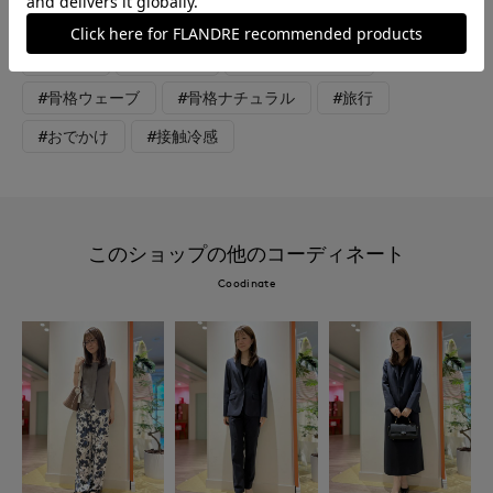
#チェック
#カジュアル
#エレガンス
#モード
#トラッド
#骨格ストレート
#骨格ウェーブ
#骨格ナチュラル
#旅行
#おでかけ
#接触冷感
このショップの他のコーディネート
Coodinate