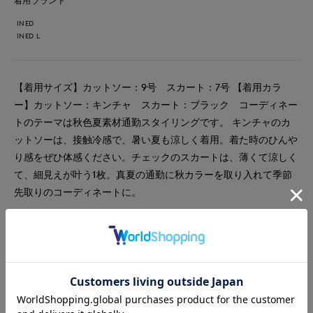
着用ブランド
INED
INED L
【着用サイズ】カットソー：9号 スカート：7号 【着用カラ
ー】カットソー：キンチャ スカート：ブラック コーディネー
トのテーマは秋色夏素材通勤スタイリングです。 キンチャのカ
ットソーは、接触冷感で、暑い夏も涼しく着用。着た時のひんや
り感をぜひ体感ください。チェックのスカートは、薄くて涼しく
て、細見えが叶う1枚。真夏の通勤に秋カラーを取り入れて季節
先取りのコーディネートに。
#カットソー
#スカート
#通勤・仕事
#オフィスカジュアル
#リラックス
#休日
#デート
#ウォッシャブル
#イージーケア
#大きいサイズ
#コットン
#リネン