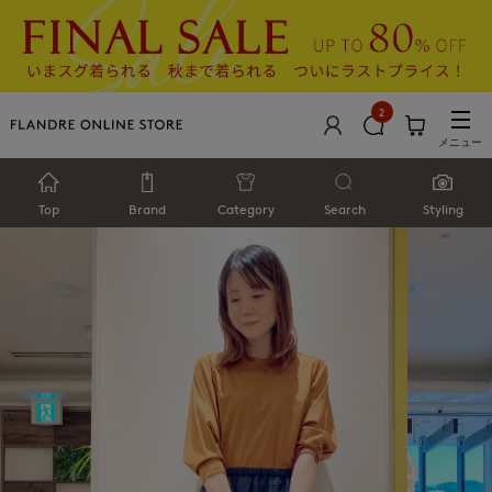
2
メニュー
Top
Brand
Category
Search
Styling