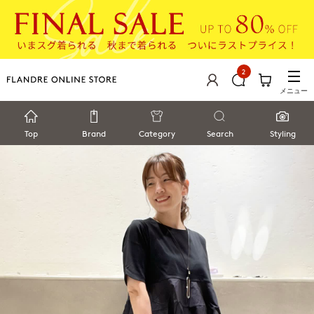
2
メニュー
Top
Brand
Category
Search
Styling