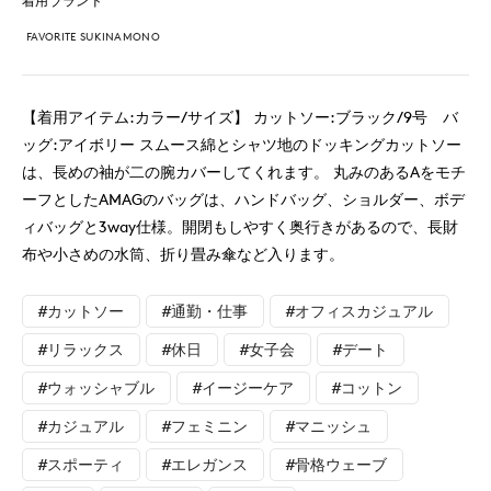
着用ブランド
FAVORITE SUKINAMONO
【着用アイテム:カラー/サイズ】 カットソー:ブラック/9号 バ
ッグ:アイボリー スムース綿とシャツ地のドッキングカットソー
は、長めの袖が二の腕カバーしてくれます。 丸みのあるAをモチ
ーフとしたAMAGのバッグは、ハンドバッグ、ショルダー、ボデ
ィバッグと3way仕様。開閉もしやすく奥行きがあるので、長財
布や小さめの水筒、折り畳み傘など入ります。
#カットソー
#通勤・仕事
#オフィスカジュアル
#リラックス
#休日
#女子会
#デート
#ウォッシャブル
#イージーケア
#コットン
#カジュアル
#フェミニン
#マニッシュ
#スポーティ
#エレガンス
#骨格ウェーブ