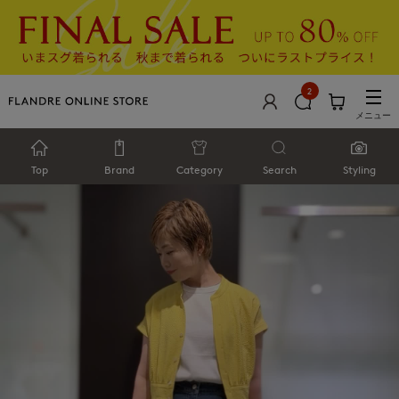
2
メニュー
Top
Brand
Category
Search
Styling