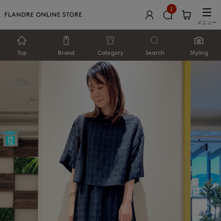
2
メニュー
Top
Brand
Category
Search
Styling