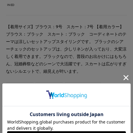
INED
【着用サイズ】ブラウス：9号 スカート：7号 【着用カラー】
ブラウス：ブラック スカート：ブラック コーディネートのテ
ーマは涼しいセットアップスタイリングです。 ブラックのシア
ーチェックのセットアップは、少しリネンが入っており、大変涼
しく着用できます。ブラックなので、普段のお出かけにはもちろ
ん、冠婚葬祭などのシーンで大活躍です。スカートは広がりすぎ
ないシルエットで、細見えが叶います。
#スカート
#ブラウス
#セットアップ
#通勤・仕事
#オフィスカジュアル
#セレモニー
#リラックス
#休日
#デート
#食事会
#ブライダル
#ウォッシャブル
#イージーケア
#大きいサイズ
#リネン
#チェック