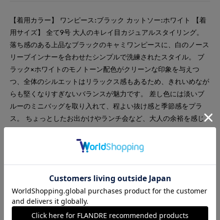
【着用カラー】 ワンピース:ブラック カットソー:ホワイト 【着
用サイズ】 全て9号 大人のキレイ目カジュアルスタイリング。
落ち感のある上品なブラックのキャミワンピースに、白のノース
リーブインナーを合わせたシンプルで洗練されたスタイル。 ブ
ラック×ホワイトのモノトーン配色がクリーンな印象を与えつ
つ、全体のシルエットはリラックス感もあるため、きれいめなが
らも堅くなりすぎないバランスが魅力です。 差し色には淡いブ
ルーのミニバッグを取り入れて、程よい抜け感と季節感をプラ
ス。 ちょっとしたお出かけやランチ会など、大人の余裕を感じ
させるカジュアルシーンにぴったりなコーディネートです。
#カットソー
#ワンピース
#リラックス
#休日
#女子会
#デート
#ウォッシャブル
#イージーケア
#コットン
#カジュアル
#フェミニン
#モード
#骨格ストレート