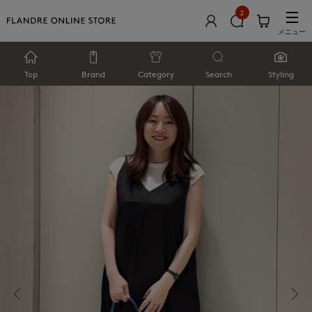
2
メニュー
Top
Brand
Category
Search
Styling