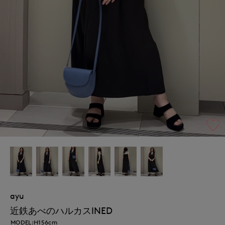
ayu
近鉄あべのハルカスINED
MODEL:H156cm