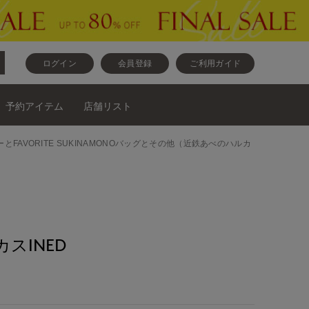
ログイン
会員登録
ご利用ガイド
予約アイテム
店舗リスト
サリーとFAVORITE SUKINAMONOバッグとその他（近鉄あべのハルカ
スINED