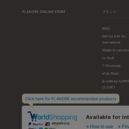
ブランド
INED
DAY by DAY It's
international
Maglie le cassetto
Le Souk
7-IDconcept.
ef-de Black
la veille by SUP
CLOSET
© FLANDRE CO., LTD.
お問い合わせ