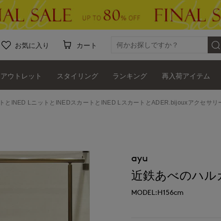
お気に入り
カート
アウトレット
スタイリング
ランキング
再入荷アイテム
ットとINED LニットとINEDスカートとINED LスカートとADER.bijouxアクセ
ayu
近鉄あべのハルカ
MODEL:H156cm