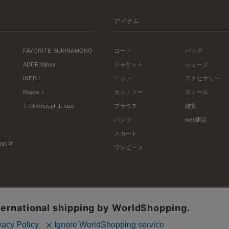
アイテム
FAVORITE SUKINAMONO
コート
バッグ
ADER.bijoux
ジャケット
シューズ
INED L
ニット
アクセサリー
Maglie L
カットソー
ストール
7-IDconcept. L size
ブラウス
雑貨
パンツ
web限定
スカート
ERIOR
ワンピース
利用規約
会社概要
プライバシーポリシー
特定商取引・古物営業法に基づく表示